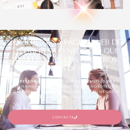
¿QUIERES UNA PÁGINA WEB DE
TU EMPRESA O NEGOCIO QUE
APAREZCA EN LOS PRIMEROS
RESULTADOS DE GOOGLE
EN
BESEOWEB
NO SÓLO DISEÑAMOS SITIOS WEB;
DISEÑAMOS ÉXITOS. CONTACTA CON NOSOTROS Y
COMIENZA LA TRANSFORMACIÓN QUE TU NEGOCIO
MERECE. ¡HAGAMOS MAGIA JUNTOS!
CONTACTA